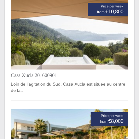
Price per week
€10,800
from
Casa Xucla 2016009011
Loin de l’agitation du Sud, Casa Xucla est située au centre
de la…
Price per week
€8,000
from